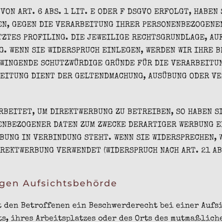
N ART. 6 ABS. 1 LIT. E ODER F DSGVO ERFOLGT, HABEN 
EN, GEGEN DIE VERARBEITUNG IHRER PERSONENBEZOGENEN
TZTES PROFILING. DIE JEWEILIGE RECHTSGRUNDLAGE, AU
. WENN SIE WIDERSPRUCH EINLEGEN, WERDEN WIR IHRE 
ZWINGENDE SCHUTZWÜRDIGE GRÜNDE FÜR DIE VERARBEITUN
BEITUNG DIENT DER GELTENDMACHUNG, AUSÜBUNG ODER V
BEITET, UM DIREKTWERBUNG ZU BETREIBEN, SO HABEN SI
NBEZOGENER DATEN ZUM ZWECKE DERARTIGER WERBUNG EI
RBUNG IN VERBINDUNG STEHT. WENN SIE WIDERSPRECHEN,
REKTWERBUNG VERWENDET (WIDERSPRUCH NACH ART. 21 ABS
gen Aufsichts­behörde
t den Betroffenen ein Beschwerderecht bei einer Aufs
s, ihres Arbeitsplatzes oder des Orts des mutmaßlich