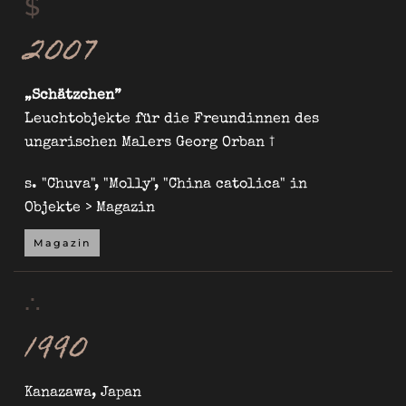
$
2007
„Schätzchen”
Leuchtobjekte für die Freundinnen des
ungarischen Malers Georg Orban †
s. "Chuva", "Molly", "China catolica" in
Objekte
>
Magazin
Magazin
∴
1990
Kanazawa, Japan