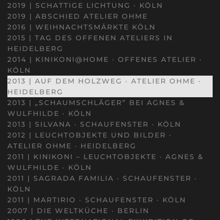
2019 | SCHATTIGE LICHTUNG · KÖLN
2019 | ABSCHIED ATELIER OHME
2016 | WEIHNACHTSMÄRKTE KÖLN
2015 | TAG DES OFFENEN ATELIERS IN
HEIDELBERG
2014 | KINIKONI@HOME · OFFENES ATELIER ·
KÖLN
2013 | AUF DEM HOLZWEG · ATELIER OHME ·
HEIDELBERG
2013 | „SCHAUMSCHLÄGER” BEI AGNES &
WULFHILDE · KÖLN
2013 | SILVANA · SCHAUFENSTER · KÖLN
2012 | LEUCHTOBJEKTE UND BILDER ·
ATELIER OHME · HEIDELBERG
2011 | KINIKONI – LEUCHTOBJEKTE · AGNES &
WULFHILDE · KÖLN
2011 | SAGRADA FAMILIA · SCHAUFENSTER ·
KÖLN
2011 | MARTIRIO · SCHAUFENSTER · KÖLN
2007 | DIE WELTKÜCHE · BERLIN